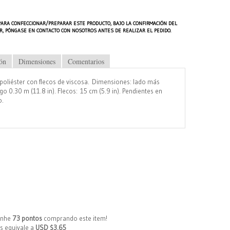
PARA CONFECCIONAR/PREPARAR ESTE PRODUCTO, BAJO LA CONFIRMACIÓN DEL
VOR, PÓNGASE EN CONTACTO CON NOSOTROS ANTES DE REALIZAR EL PEDIDO.
ón
Dimensiones
Comentarios
poliéster con flecos de viscosa. Dimensiones: lado más
rgo 0.30 m (11.8 in). Flecos: 15 cm (5.9 in). Pendientes en
o.
anhe
73 pontos
comprando este item!
s equivale a
USD $3.65