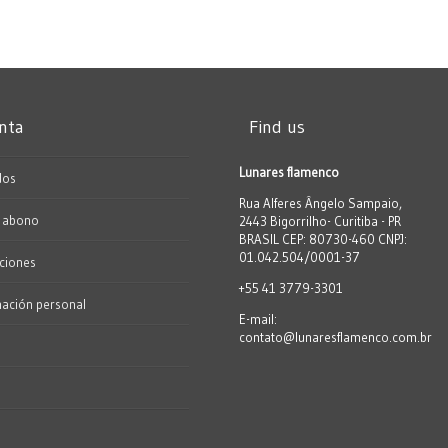
nta
Find us
Lunares flamenco
dos
Rua Alferes Ângelo Sampaio,
e abono
2443 Bigorrilho- Curitiba - PR
BRASIL CEP: 80730-460 CNPJ:
01.042.504/0001-37
cciones
+55 41 3779-3301
mación personal
E-mail:
contato@lunaresflamenco.com.br