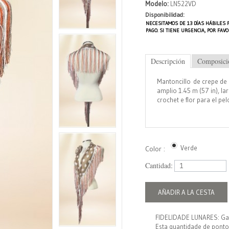
Modelo:
LN522VD
Disponibilidad:
NECESITAMOS DE 13 DÍAS HÁBILES 
PAGO. SI TIENE URGENCIA, POR FA
Descripción
Composici
Mantoncillo de crepe de 
amplio 1.45 m (57 in), la
crochet e flor para el pel
Verde
Color :
Cantidad:
AÑADIR A LA CESTA
FIDELIDADE LUNARES: G
Esta quantidade de ponto