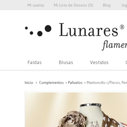
Mi cuenta
Mi Lista de Deseos (
0
)
Blog
In
Faldas
Blusas
Vestidos
Inicio
>
Complementos
>
Pañuelos
>
Mantoncillo c/Flecos, Pen