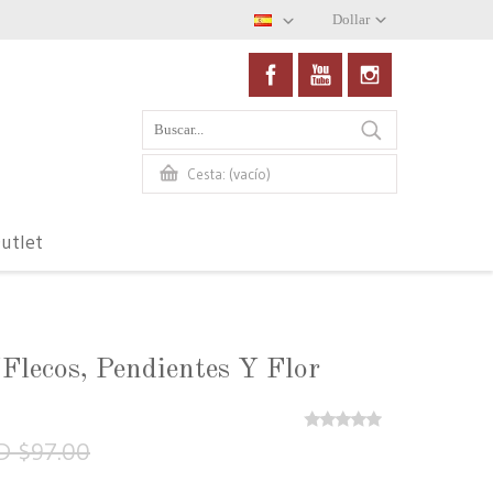
Dollar
(vacío)
Cesta:
utlet
Flecos, Pendientes Y Flor
D $97.00