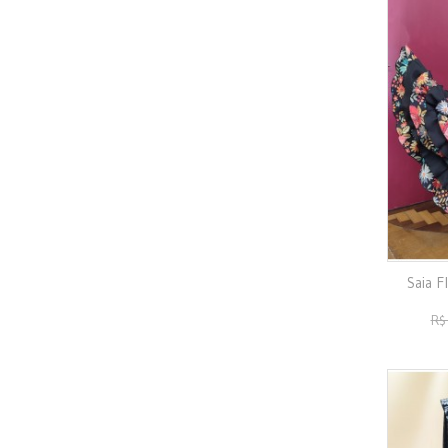
Saia F
R$