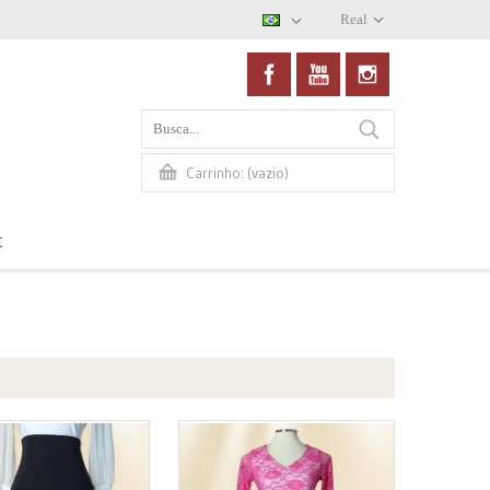
Real
(vazio)
Carrinho:
t