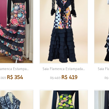
lamenca Estampa...
Saia Flamenca Estampada...
Saia Fl
R$ 354
R$ 419
 369
R$ 469
R$