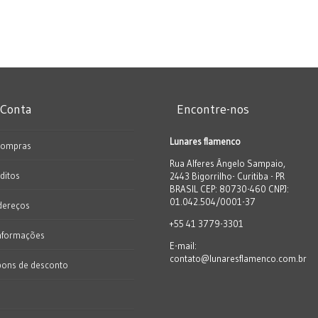
 Conta
Encontre-nos
Lunares flamenco
Compras
Rua Alferes Ângelo Sampaio,
ditos
2443 Bigorrilho- Curitiba - PR
BRASIL CEP: 80730-460 CNPJ:
01.042.504/0001-37
dereços
+55 41 3779-3301
nformações
E-mail:
contato@lunaresflamenco.com.br
pons de desconto