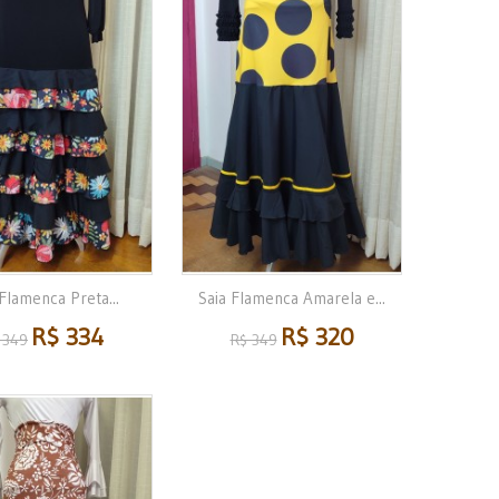
 Flamenca Preta...
Saia Flamenca Amarela e...
R$ 334
R$ 320
 349
R$ 349