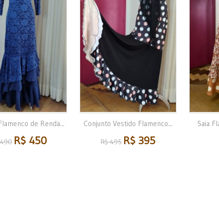
Flamenco de Renda...
Conjunto Vestido Flamenco...
Saia F
R$ 450
R$ 395
 490
R$ 495