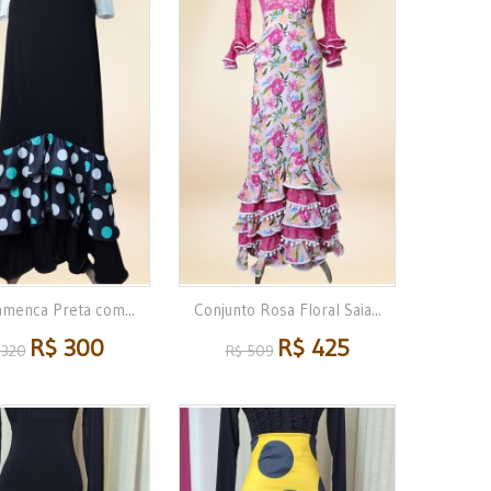
amenca Preta com...
Conjunto Rosa Floral Saia...
R$ 300
R$ 425
 320
R$ 509