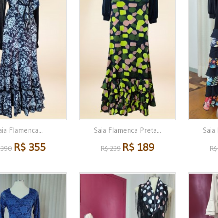
aia Flamenca...
Saia Flamenca Preta...
Saia
R$ 355
R$ 189
 390
R$ 239
R$