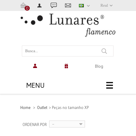
Real
0
Carrinho:
(vazio)
Blog
MENU
Home
>
Outlet
>
Peças no tamanho XP
--
ORDENAR POR