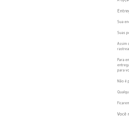
Entre
Sua en
Suas p
Assim 
rastre
Para e
entrega
para v
Não é p
Qualqu
Ficarem
Você 