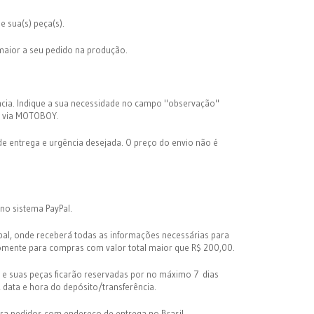
 sua(s) peça(s).
maior a seu pedido na produção.
cia. Indique a sua necessidade no campo "observação"
ta via MOTOBOY.
e entrega e urgência desejada. O preço do envio não é
no sistema PayPal.
pal, onde receberá todas as informações necessárias para
mente para compras com valor total maior que R$ 200,00.
e suas peças ficarão reservadas por no máximo 7 dias
data e hora do depósito/transferência.
ra pedidos com endereço de entrega no Brasil.