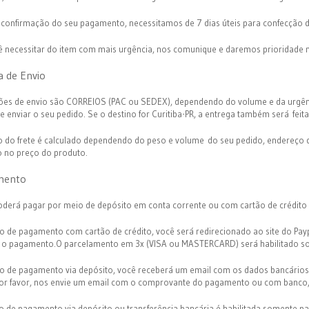
 confirmação do seu pagamento, necessitamos de 7 dias úteis para confecção de
ê necessitar do item com mais urgência, nos comunique e daremos prioridade 
 de Envio
ões de envio são CORREIOS (PAC ou SEDEX), dependendo do volume e da urgên
e enviar o seu pedido. Se o destino for Curitiba-PR, a entrega também será fei
o do frete é calculado dependendo do peso e volume do seu pedido, endereço d
o no preço do produto.
mento
oderá pagar por meio de depósito em conta corrente ou com cartão de crédito 
o de pagamento com cartão de crédito, você será redirecionado ao site do Pay
r o pagamento.O parcelamento em 3x (VISA ou MASTERCARD) será habilitado so
o de pagamento via depósito, você receberá um email com os dados bancários 
 Por favor, nos envie um email com o comprovante do pagamento ou com banco, 
o de pagamento via depósito ou transferência bancária é habilitada somente pa