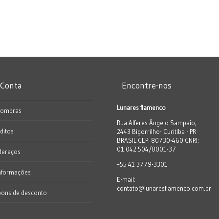
 Conta
Encontre-nos
Lunares flamenco
Compras
Rua Alferes Ângelo Sampaio,
ditos
2443 Bigorrilho- Curitiba - PR
BRASIL CEP: 80730-460 CNPJ:
01.042.504/0001-37
dereços
+55 41 3779-3301
nformações
E-mail:
contato@lunaresflamenco.com.br
pons de desconto