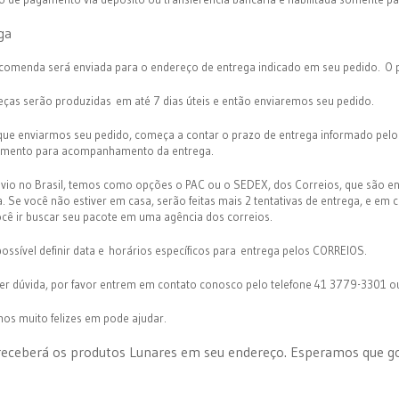
ga
comenda será enviada para o endereço de entrega indicado em seu pedido. O p
eças serão produzidas em até 7 dias úteis e então enviaremos seu pedido.
que enviarmos seu pedido, começa a contar o prazo de entrega informado pelo
amento para acompanhamento da entrega.
nvio no Brasil, temos como opções o PAC ou o SEDEX, dos Correios, que são en
. Se você não estiver em casa, serão feitas mais 2 tentativas de entrega, e em 
ocê ir buscar seu pacote em uma agência dos correios.
ossível definir data e horários específicos para entrega pelos CORREIOS.
er dúvida, por favor entrem em contato conosco pelo telefone 41 3779-3301 
os muito felizes em pode ajudar.
receberá os produtos Lunares em seu endereço. Esperamos que go