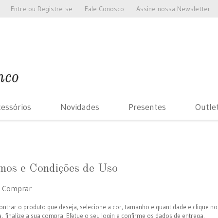
Entre
ou
Registre-se
Fale Conosco
Assine nossa Newsletter
essórios
Novidades
Presentes
Outle
mos e Condições de Uso
 Comprar
ntrar o produto que deseja, selecione a cor, tamanho e quantidade e clique no l
, finalize a sua compra. Efetue o seu login e confirme os dados de entrega.