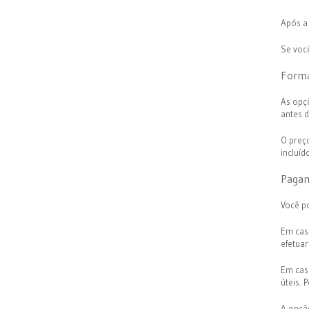
Após a
Se voc
Forma
As opç
antes d
O preç
incluíd
P
aga
Você p
Em cas
efetua
Em cas
úteis.
A opçã