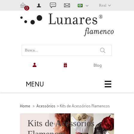
Real
0
Carrinho:
(vazio)
Blog
MENU
Home
>
Acessórios
>
Kits de Acessórios Flamencos
Kits de Acessórios
Flamencos