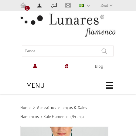
Real
0
Carrinho:
(vazio)
Blog
MENU
Home
>
Acessórios
>
Lenços & Xales
Flamencos
>
Xale Flamenco c/Franja