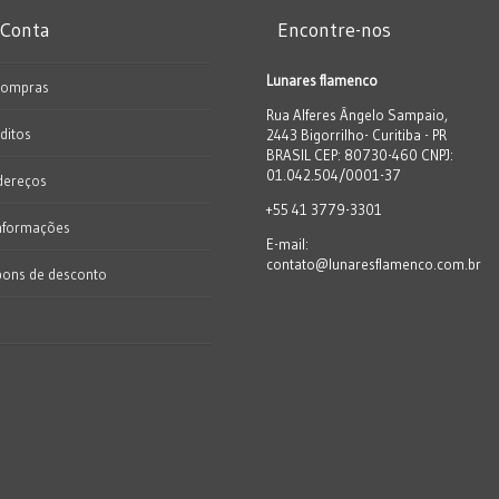
 Conta
Encontre-nos
Lunares flamenco
Compras
Rua Alferes Ângelo Sampaio,
ditos
2443 Bigorrilho- Curitiba - PR
BRASIL CEP: 80730-460 CNPJ:
01.042.504/0001-37
dereços
+55 41 3779-3301
nformações
E-mail:
contato@lunaresflamenco.com.br
pons de desconto