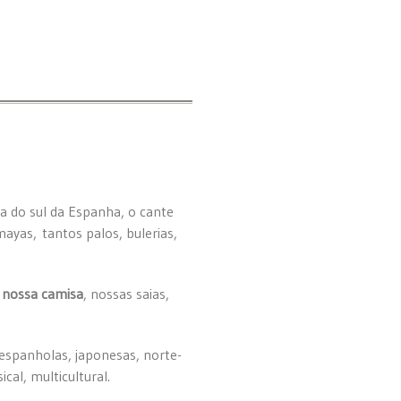
ra do sul da Espanha, o cante
Amayas,
tantos palos, bulerias,
 nossa camisa
, nossas saias,
 espanholas, japonesas, norte-
usical, multicultural.