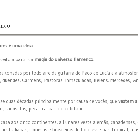
enco
res é uma ideia
.
eito a partir da
magia do universo flamenco.
aixonadas por todo aire da guitarra do Paco de Lucía e a atmosfe
s, duendes, Carmens, Pastoras, Inmaculadas, Belens, Mercedes, 
se duas décadas principalmente por causa de vocês, que
vestem a
co, camisetas, peças casuais no cotidiano.
sa casa aos cinco continentes, a Lunares veste alemãs, canadenses,
, australianas, chinesas e brasileiras de todo esse país tropical, m