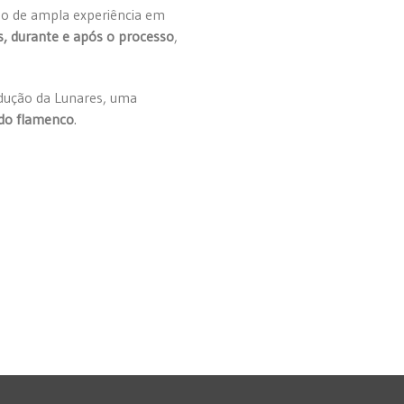
ado de ampla experiência em
s, durante e após o processo
,
radução da Lunares, uma
 do flamenco
.