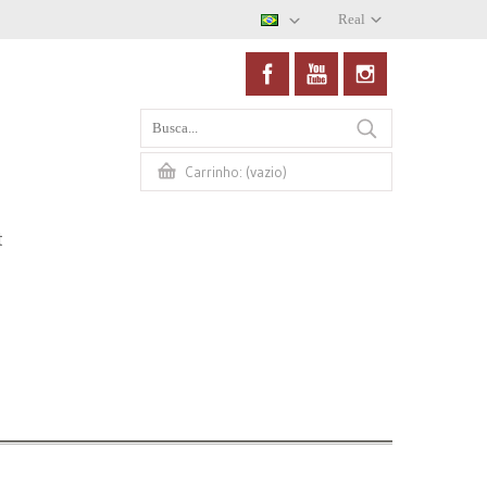
Real
(vazio)
Carrinho:
t