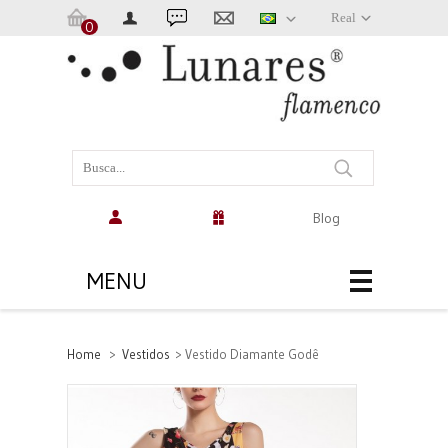
Real
0
Carrinho:
(vazio)
Blog
MENU
Home
>
Vestidos
>
Vestido Diamante Godê