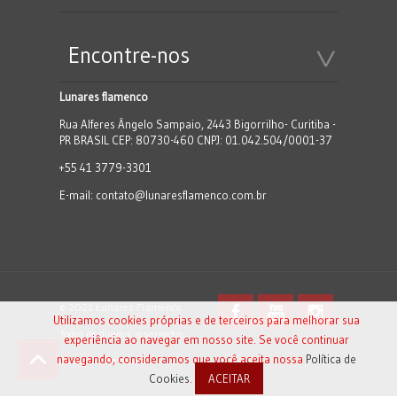
Encontre-nos
Lunares flamenco
Rua Alferes Ângelo Sampaio, 2443 Bigorrilho- Curitiba -
PR BRASIL CEP: 80730-460 CNPJ: 01.042.504/0001-37
+55 41 3779-3301
E-mail:
contato@lunaresflamenco.com.br
© 2021 Lunares Flamenco.
Utilizamos cookies próprias e de terceiros para melhorar sua
Todos os direitos reservados.
experiência ao navegar em nosso site. Se você continuar
navegando, consideramos que você aceita nossa
Política de
All Rights Reserved.
Cookies
.
ACEITAR