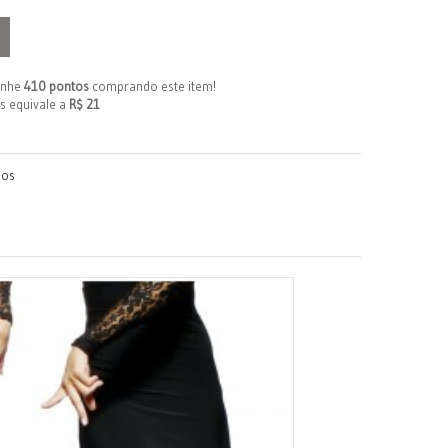
anhe
410 pontos
comprando este item!
s equivale a
R$ 21
jos