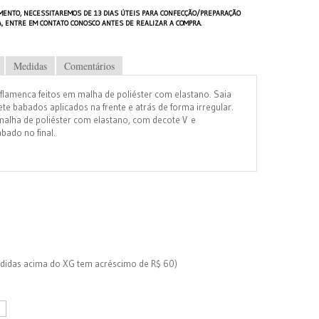
MENTO, NECESSITAREMOS DE 13 DIAS ÚTEIS PARA CONFECÇÃO/PREPARAÇÃO
A, ENTRE EM CONTATO CONOSCO ANTES DE REALIZAR A COMPRA.
Medidas
Comentários
 flamenca feitos em malha de poliéster com elastano. Saia
ete babados aplicados na frente e atrás de forma irregular.
malha de poliéster com elastano, com decote V e
ado no final.
edidas acima do XG tem acréscimo de R$ 60)