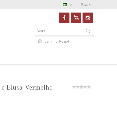
Real
(vazio)
Carrinho:
t
 e Blusa Vermelho