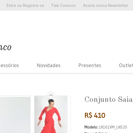
Entre
ou
Registre-se
Fale Conosco
Assine nossa Newsletter
essórios
Novidades
Presentes
Outle
Conjunto Saia
R$ 410
Modelo:
LN161VM_LN520