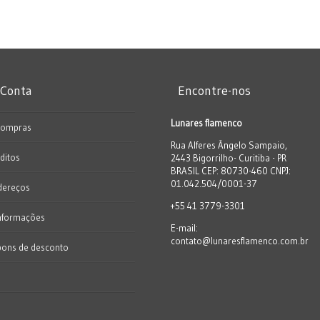
 Conta
Encontre-nos
Lunares flamenco
Compras
Rua Alferes Ângelo Sampaio,
ditos
2443 Bigorrilho- Curitiba - PR
BRASIL CEP: 80730-460 CNPJ:
01.042.504/0001-37
dereços
+55 41 3779-3301
nformações
E-mail:
contato@lunaresflamenco.com.br
pons de desconto