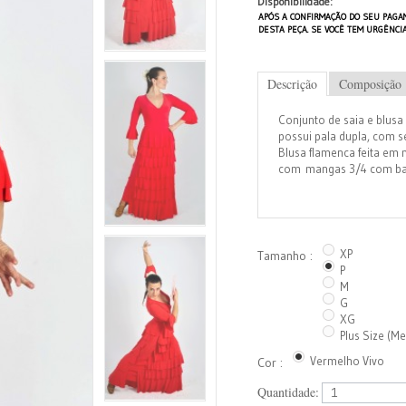
Disponibilidade:
APÓS A CONFIRMAÇÃO DO SEU PAGA
DESTA PEÇA. SE VOCÊ TEM URGÊNCI
Descrição
Composição
Conjunto de saia e blusa
possui pala dupla, com s
Blusa flamenca feita em 
com mangas 3/4 com bab
XP
Tamanho :
P
M
G
XG
Plus Size (M
Vermelho Vivo
Cor :
Quantidade: