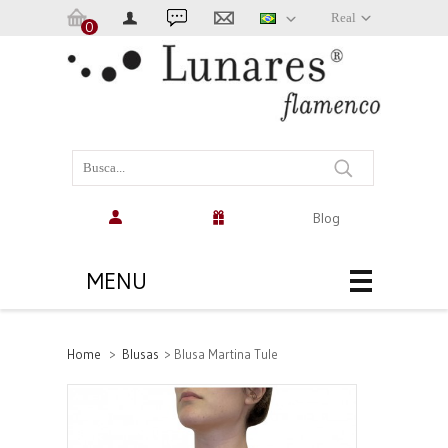
Real
0
Carrinho:
(vazio)
Blog
MENU
Home
>
Blusas
>
Blusa Martina Tule