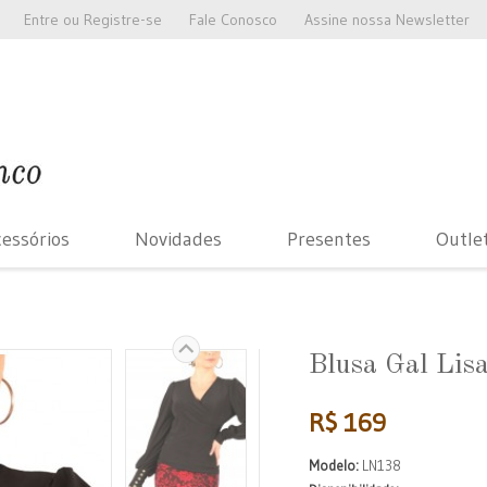
Entre
ou
Registre-se
Fale Conosco
Assine nossa Newsletter
essórios
Novidades
Presentes
Outle
Blusa Gal Lis
R$ 169
Modelo:
LN138