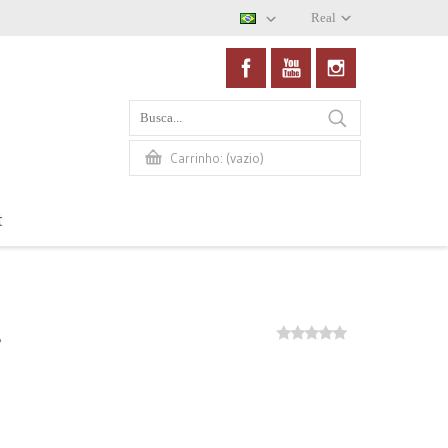
Real
(vazio)
Carrinho:
t
a