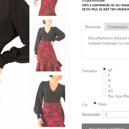
Disponibilidade:
APÓS A CONFIRMAÇÃO DO SEU PAGA
DESTA PEÇA. SE VOCÊ TEM URGÊNCI
Descrição
Composição
Blusa flamenca feita em
bufantes franzidas na 
XP
Tamanho :
P
M
G
XG
Plus Size (M
Preto
Cor :
Quantidade: