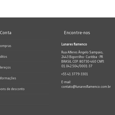
 Conta
Encontre-nos
Lunares flamenco
Compras
Rua Alferes Ângelo Sampaio,
ditos
2443 Bigorrilho- Curitiba - PR
BRASIL CEP: 80730-460 CNPJ:
01.042.504/0001-37
dereços
+55 41 3779-3301
nformações
E-mail:
contato@lunaresflamenco.com.br
pons de desconto