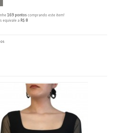
anhe
169 pontos
comprando este item!
s equivale a
R$ 8
jos