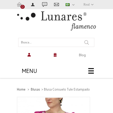
Real
0
Carrinho:
(vazio)
Blog
MENU
Home
>
Blusas
>
Blusa Consuelo Tule Estampado