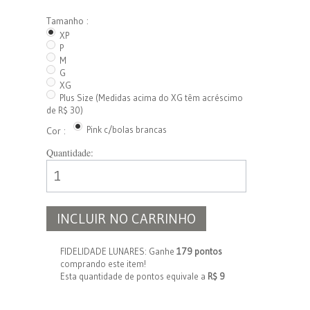
Tamanho :
XP
P
M
G
XG
Plus Size (Medidas acima do XG têm acréscimo
de R$ 30)
Pink c/bolas brancas
Cor :
Quantidade:
INCLUIR NO CARRINHO
FIDELIDADE LUNARES: Ganhe
179 pontos
comprando este item!
Esta quantidade de pontos equivale a
R$ 9