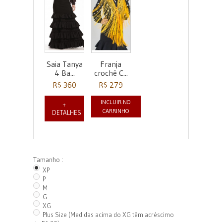
Saia Tanya
Franja
4 Ba...
crochê C...
R$ 360
R$ 279
INCLUIR NO
+
CARRINHO
DETALHES
Tamanho :
XP
P
M
G
XG
Plus Size (Medidas acima do XG têm acréscimo